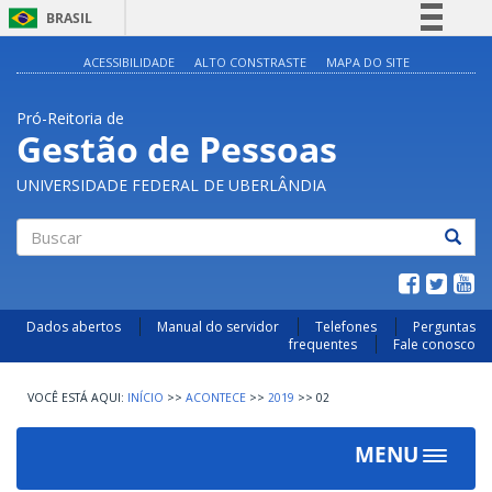
BRASIL
Simplifique!
ACESSIBILIDADE
ALTO CONSTRASTE
MAPA DO SITE
Comunica BR
Pró-Reitoria de
Participe
Gestão de Pessoas
Acesso à informação
UNIVERSIDADE FEDERAL DE UBERLÂNDIA
Legislação
Canais
Buscar
Dados abertos
Manual do servidor
Telefones
Perguntas
frequentes
Fale conosco
INÍCIO
>>
ACONTECE
>>
2019
>>
02
MENU
Toggle
navigat