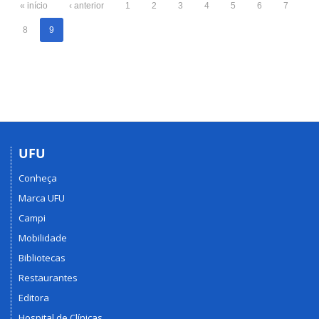
« início
‹ anterior
1
2
3
4
5
6
7
8
9
UFU
Conheça
Marca UFU
Campi
Mobilidade
Bibliotecas
Restaurantes
Editora
Hospital de Clínicas