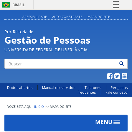
BRASIL
Simplifique!
ACESSIBILIDADE
ALTO CONSTRASTE
MAPA DO SITE
Comunica BR
Pró-Reitoria de
Participe
Gestão de Pessoas
Acesso à informação
UNIVERSIDADE FEDERAL DE UBERLÂNDIA
Legislação
Canais
Buscar
Dados abertos
Manual do servidor
Telefones
Perguntas
frequentes
Fale conosco
INÍCIO
>>
MAPA DO SITE
MENU
Toggle
navigat