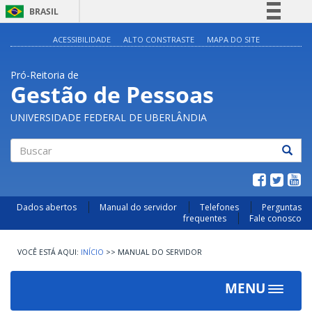
BRASIL
Simplifique!
ACESSIBILIDADE
ALTO CONSTRASTE
MAPA DO SITE
Comunica BR
Pró-Reitoria de
Participe
Gestão de Pessoas
Acesso à informação
UNIVERSIDADE FEDERAL DE UBERLÂNDIA
Legislação
Canais
Buscar
Dados abertos
Manual do servidor
Telefones
Perguntas
frequentes
Fale conosco
INÍCIO
>>
MANUAL DO SERVIDOR
MENU
Toggle
navigat