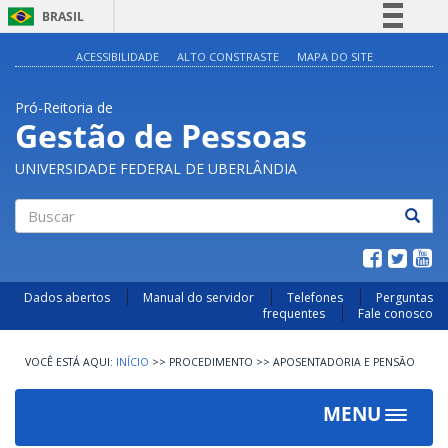
BRASIL
Simplifique!
ACESSIBILIDADE
ALTO CONSTRASTE
MAPA DO SITE
Comunica BR
Pró-Reitoria de
Participe
Gestão de Pessoas
Acesso à informação
UNIVERSIDADE FEDERAL DE UBERLÂNDIA
Legislação
Canais
Buscar
Dados abertos
Manual do servidor
Telefones
Perguntas
frequentes
Fale conosco
INÍCIO
>>
PROCEDIMENTO
>>
APOSENTADORIA E PENSÃO
MENU
Toggle
navigat