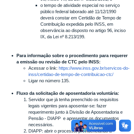
o tempo de atividade especial no serviço
público federal laborado até 11/12/1990
deverá constar em Certidão de Tempo de
Contribuição expedida pelo INSS, em
observância ao disposto no artigo 96, inciso
IX, da Lei nº 8.213/199.
Para informação sobre o procedimento para requerer
a emissão ou revisão de CTC pelo INSS:
Acessar o link:
https://www.inss.gov.br/servicos-do-
inss/certidao-de-tempo-de-contribuicao-ctc/
Ligar no número 135.
Fluxo da solicitação de aposentadoria voluntária:
Servidor que já tenha preenchido os requisitos
legais vigentes para aposentar-se: fazer
requerimento junto à Divisão de Aposentadoria e
Pensão - DIAPP e apresentar os documentos
necessários.
DIAPP: abrir o processo, providenciando a