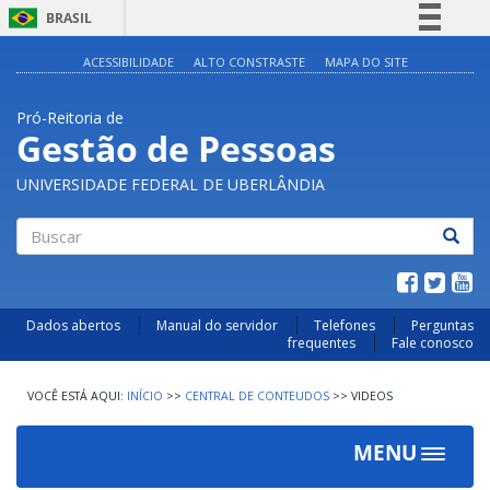
BRASIL
Simplifique!
ACESSIBILIDADE
ALTO CONSTRASTE
MAPA DO SITE
Comunica BR
Pró-Reitoria de
Participe
Gestão de Pessoas
Acesso à informação
UNIVERSIDADE FEDERAL DE UBERLÂNDIA
Legislação
Canais
Buscar
Dados abertos
Manual do servidor
Telefones
Perguntas
frequentes
Fale conosco
INÍCIO
>>
CENTRAL DE CONTEUDOS
>>
VIDEOS
MENU
Toggle
navigat