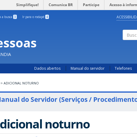
Simplifique!
Comunica BR
Participe
Acesso à infor
ACESSIBILI
ra a busca
3
Ir para o rodapé
4
essoas
Busc
ÂNDIA
Dados abertos
Manual do servidor
Telefones
>>
ADICIONAL NOTURNO
anual do Servidor (Serviços / Procedimento
dicional noturno