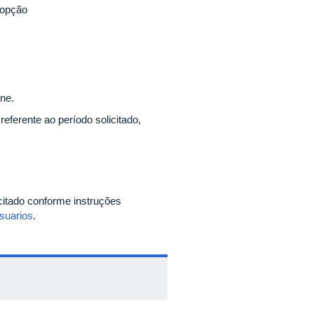
 opção
ine.
ferente ao período solicitado,
citado conforme instruções
suarios
.