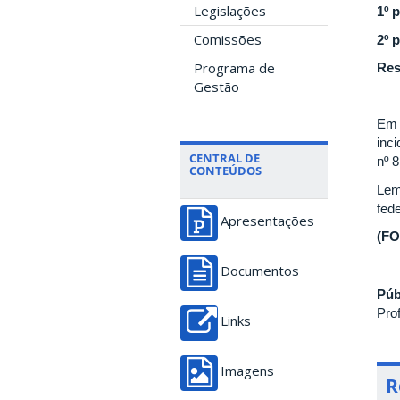
Legislações
1º 
Comissões
2º
p
Programa de
Res
Gestão
Em 
inci
CENTRAL DE
nº 8
CONTEÚDOS
Lem
fede
Apresentações
(FO
Documentos
Púb
Pro
Links
Imagens
R