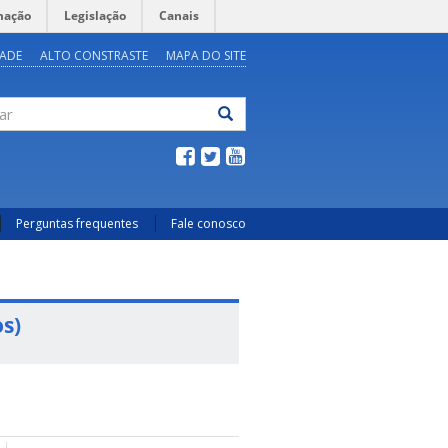
mação
Legislação
Canais
DADE
ALTO CONSTRASTE
MAPA DO SITE
ar
Perguntas frequentes
Fale conosco
s)