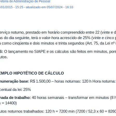
retoria de Administração de Pessoal
/01/2015 - 15:25 - atualizado em 05/07/2024 - 16:33
erviço noturno, prestado em horário compreendido entre 22 (vinte e d
as do dia seguinte, terá o valor-hora acrescido de 25% (vinte e cinc
 como cinqüenta e dois minutos e trinta segundos (Art. 75, da Lei nº 
S:
O lançamento no SIAPE e os cálculos são feitos em minutos, por
utos.
EMPLO HIPOTÉTICO DE CÁLCULO
uneração base
: R$ 1.500,00 – horas noturnas: 120 h Hora noturna:
centual da lei: 25%
nada de trabalho:
40 horas semanais – transformar em minutos (8 h 
 = 14400)
utos noturnos trabalhados: 120 h = 7200 min (7200 / 52,3 x 60 = 826