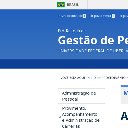
BRASIL
Ir para o conteúdo
1
Ir para o menu
2
Ir pa
Pró-Reitoria de
Gestão de P
UNIVERSIDADE FEDERAL DE UBERL
INÍCIO
>>
PROCEDIMENTO
M
Administração de
Pessoal
Provimento,
A
Acompanhamento
e Administração de
Carreiras