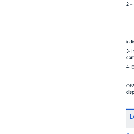
2 –
ind
3- 
com
4- 
OBS
dis
L