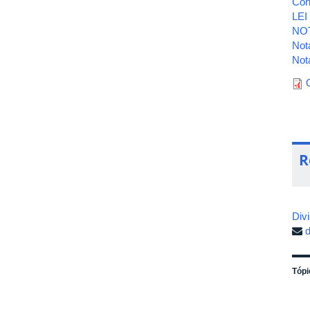
Con
LEI
NO
Not
Not
R
Div
Tópi