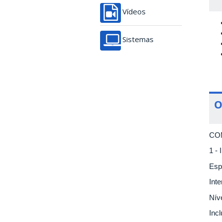
Vídeos
Sistemas
O
CO
1 - 
Esp
Int
Nív
Inc