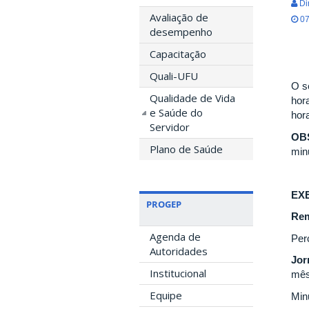
Di
Avaliação de
07
desempenho
Capacitação
Quali-UFU
O s
Qualidade de Vida
hor
e Saúde do
hora
Servidor
OB
Plano de Saúde
min
EX
PROGEP
Rem
Agenda de
Per
Autoridades
Jor
Institucional
mês
Equipe
Min