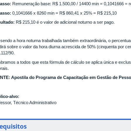
passo:
Remuneração base: R$ 1.500,00 / 14400 min = 0,1041666 = 
asso:
0,1041666 x 8260 min = R$ 860,41 x 25% = R$ 215,10
ultado:
R$ 215,10 é o valor de adicional noturno a ser pago.
sendo a hora noturna trabalhada também extraordinária, o percentual
dirá sobre o valor da hora diurna acrescida de 50% (cinquenta por cent
.112/90.
bramos a todos que esta fórmula de cálculo se aplica única e exclu
rais.
NTE: Apostila do Programa de Capacitação em Gestão de Pesso
lico-alvo:
fessor, Técnico Administrativo
equisitos