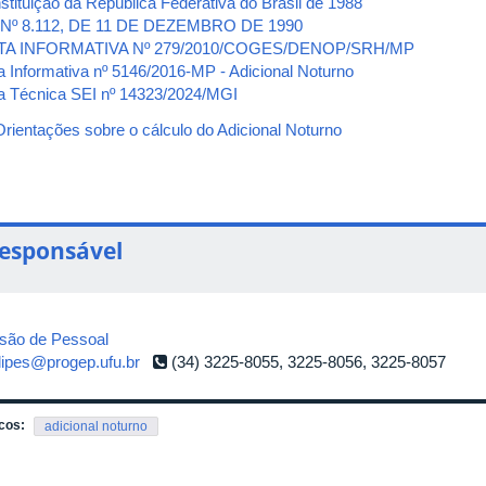
stituição da República Federativa do Brasil de 1988
 Nº 8.112, DE 11 DE DEZEMBRO DE 1990
TA INFORMATIVA Nº 279/2010/COGES/DENOP/SRH/MP
a Informativa nº 5146/2016-MP - Adicional Noturno
a Técnica SEI nº 14323/2024/MGI
Orientações sobre o cálculo do Adicional Noturno
esponsável
isão de Pessoal
dipes@progep.ufu.br
(34) 3225-8055, 3225-8056, 3225-8057
cos:
adicional noturno