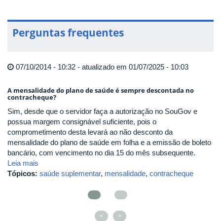
Perguntas frequentes
07/10/2014 - 10:32 - atualizado em 01/07/2025 - 10:03
A mensalidade do plano de saúde é sempre descontada no
Po
contracheque?
Si
Sim, desde que o servidor faça a autorização no SouGov e
um
possua margem consignável suficiente, pois o
co
comprometimento desta levará ao não desconto da
Le
mensalidade do plano de saúde em folha e a emissão de boleto
T
bancário, com vencimento no dia 15 do mês subsequente.
Leia mais
Tópicos:
saúde suplementar
,
mensalidade
,
contracheque
<
>