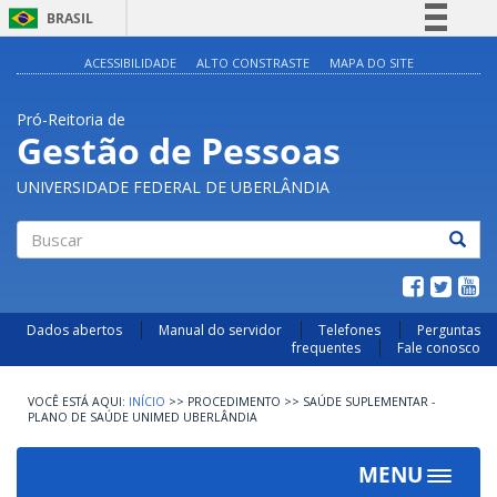
BRASIL
Simplifique!
ACESSIBILIDADE
ALTO CONSTRASTE
MAPA DO SITE
Comunica BR
Pró-Reitoria de
Participe
Gestão de Pessoas
Acesso à informação
UNIVERSIDADE FEDERAL DE UBERLÂNDIA
Legislação
Canais
Buscar
Dados abertos
Manual do servidor
Telefones
Perguntas
frequentes
Fale conosco
INÍCIO
>>
PROCEDIMENTO
>>
SAÚDE SUPLEMENTAR -
PLANO DE SAÚDE UNIMED UBERLÂNDIA
MENU
Toggle