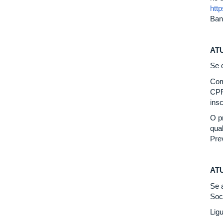
http
Ban
AT
Se 
Com
CPF,
ins
O p
qua
Pre
AT
Se 
Soci
Lig