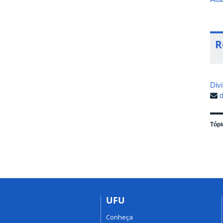
R
Div
Tópi
UFU
Conheça