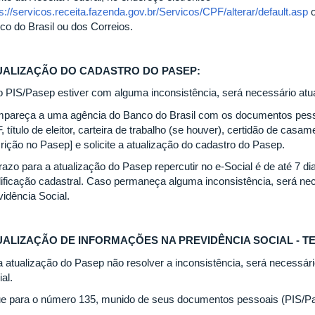
s://servicos.receita.fazenda.gov.br/Servicos/CPF/alterar/default.asp
o
co do Brasil ou dos Correios.
UALIZAÇÃO DO CADASTRO DO PASEP:
o PIS/Pasep estiver com alguma inconsistência, será necessário atua
pareça a uma agência do Banco do Brasil com os documentos pessoa
 título de eleitor, carteira de trabalho (se houver), certidão de cas
crição no Pasep] e solicite a atualização do cadastro do Pasep.
razo para a atualização do Pasep repercutir no e-Social é de até 7 d
lificação cadastral. Caso permaneça alguma inconsistência, será nec
vidência Social.
UALIZAÇÃO DE INFORMAÇÕES NA PREVIDÊNCIA SOCIAL - TE
a atualização do Pasep não resolver a inconsistência, será necessári
al.
ue para o número 135, munido de seus documentos pessoais (PIS/Pase