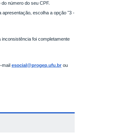
ão do número do seu CPF.
a apresentação, escolha a opção "3 -
a inconsistência foi completamente
e-mail
esocial@progep.ufu.br
ou