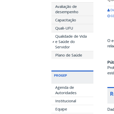
Avaliação de
Di
desempenho
02
Capacitação
Quali-UFU
Qualidade de Vida
O e
e Saúde do
rel
Servidor
Plano de Saúde
Púb
Pro
est
PROGEP
Agenda de
Autoridades
R
Institucional
Equipe
Dad