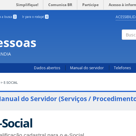
Simplifique!
Comunica BR
Participe
Acesso à infor
ACESSIBILI
ra a busca
3
Ir para o rodapé
4
essoas
Busc
ÂNDIA
Dados abertos
Manual do servidor
Telefones
>>
E-SOCIAL
anual do Servidor (Serviços / Procedimento
-Social
lificação cadastral para o e-Social