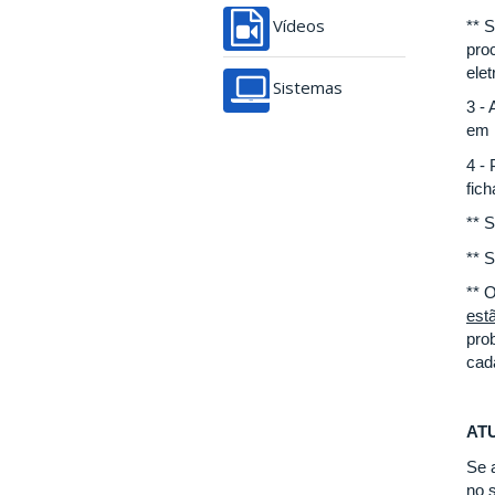
** 
Vídeos
pro
ele
Sistemas
3 - 
em
4 -
fic
** 
** S
** 
est
pro
cad
AT
Se 
no 