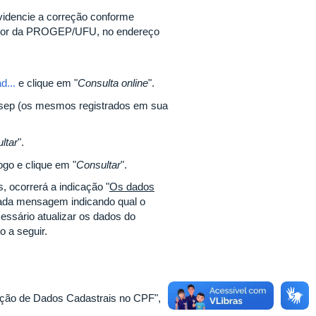
videncie a correção conforme
vidor da PROGEP/UFU, no endereço
d...
e clique em "
Consulta online
".
sep (os mesmos registrados em sua
ltar
".
ogo e clique em "
Consultar
".
, ocorrerá a indicação "
Os dados
tada mensagem indicando qual o
essário atualizar os dados do
o a seguir.
eração de Dados Cadastrais no CPF",