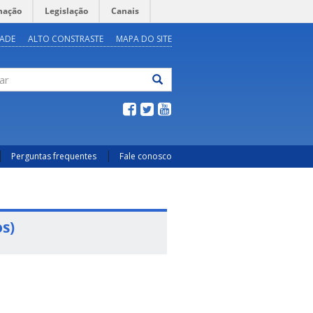
mação
Legislação
Canais
DADE
ALTO CONSTRASTE
MAPA DO SITE
ar
Perguntas frequentes
Fale conosco
s)