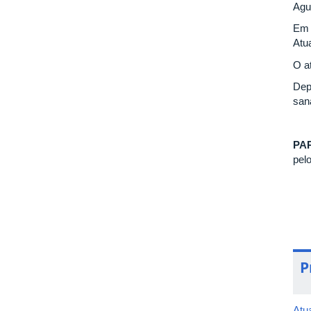
Agu
Em 
Atua
O a
Dep
san
PA
pel
P
Atu