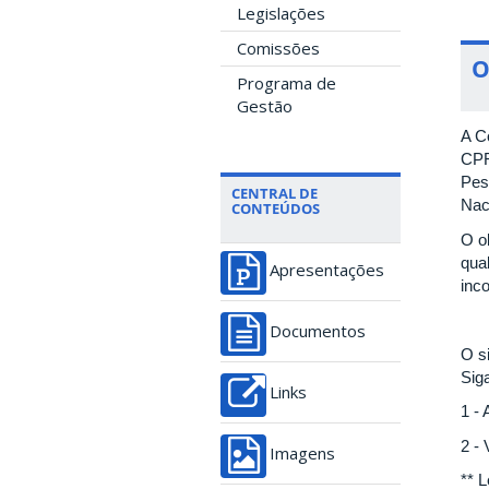
Legislações
Comissões
O
Programa de
Gestão
A C
CPF
Pes
CENTRAL DE
Nac
CONTEÚDOS
O o
qua
Apresentações
inc
Documentos
O si
Sig
Links
1 -
2 -
Imagens
** 