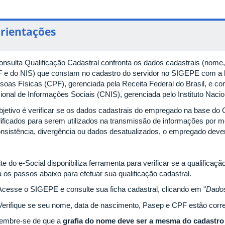
rientações
onsulta Qualificação Cadastral confronta os dados cadastrais (nome
 e do NIS) que constam no cadastro do servidor no SIGEPE com a 
soas Físicas (CPF), gerenciada pela Receita Federal do Brasil, e c
ional de Informações Sociais (CNIS), gerenciada pelo Instituto Naci
bjetivo é verificar se os dados cadastrais do empregado na base do
lificados para serem utilizados na transmissão de informações por m
onsistência, divergência ou dados desatualizados, o empregado deverá
te do e-Social disponibiliza ferramenta para verificar se a qualificaçã
a os passos abaixo para efetuar sua qualificação cadastral.
 Acesse o SIGEPE e consulte sua ficha cadastral, clicando em "
Dado
 Verifique se seu nome, data de nascimento, Pasep e CPF estão corre
Lembre-se de que a
grafia do nome deve ser a mesma do cadastro