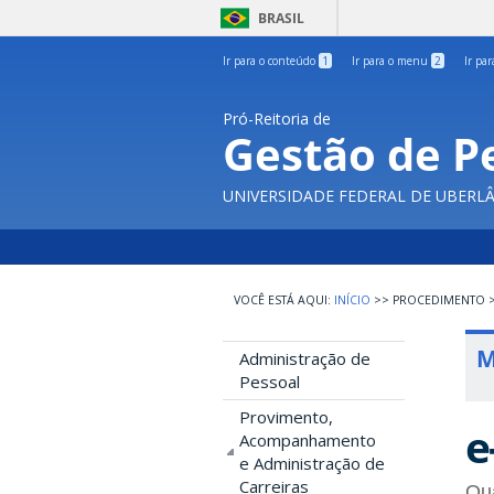
BRASIL
Ir para o conteúdo
1
Ir para o menu
2
Ir pa
Pró-Reitoria de
Gestão de P
UNIVERSIDADE FEDERAL DE UBERL
INÍCIO
>>
PROCEDIMENTO
M
Administração de
Pessoal
Provimento,
e
Acompanhamento
e Administração de
Carreiras
Qua