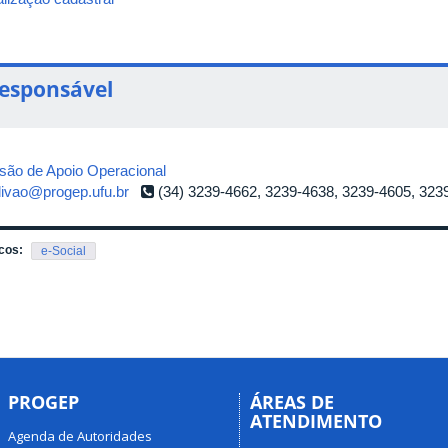
esponsável
isão de Apoio Operacional
divao@progep.ufu.br
(34) 3239-4662, 3239-4638, 3239-4605, 323
cos:
e-Social
PROGEP
ÁREAS DE
ATENDIMENTO
Agenda de Autoridades