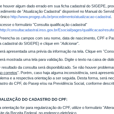
Se houver algum dado errado em sua ficha cadastral do SIGEPE, pro
cedimento de "Atualização Cadastral" disponível no Manual do Ser
trônico
http://www.progep.ufu.br/procedimento/atualizacao-cadastral
.
Acesse o formulário "Consulta qualificação cadastral"
http://consultacadastral.inss.gov.br/Esocial/pages/qualificacao/resulta
 Preencha os campos com seu nome, data de nascimento, CPF e Pa
ha cadastral do SIGEPE) e clique em "
Adicionar
".
Será apresentada uma prévia da informação na tela. Clique em "
Consu
erá mostrada uma tela para validação. Digite o texto na caixa de diál
O resultado da consulta será disponibilizado. Se não houver problemas
ão corretos
". Porém, caso haja alguma inconsistência, será apresen
blema e a respectiva orientação a ser seguida. Desta forma, será nec
astro do CPF, do Pasep e/ou na Previdência Social, conforme descrit
UALIZAÇÃO DO CADASTRO DO CPF:
a orientação for para regularização do CPF, utilize o formulário "Alt
site da Receita Federal, no endereço eletrônico