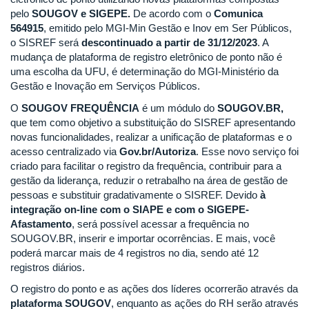
pelo
SOUGOV e SIGEPE.
De acordo com o
Comunica
564915
, emitido pelo MGI-Min Gestão e Inov em Ser Públicos,
o SISREF será
descontinuado a partir de 31/12/2023
. A
mudança de plataforma de registro eletrônico de ponto não é
uma escolha da UFU, é determinação do MGI-Ministério da
Gestão e Inovação em Serviços Públicos.
O
SOUGOV FREQUÊNCIA
é um módulo do
SOUGOV.BR,
que tem como objetivo a substituição do SISREF apresentando
novas funcionalidades, realizar a unificação de plataformas e o
acesso centralizado via
Gov.br/Autoriza
. Esse novo serviço foi
criado para facilitar o registro da frequência, contribuir para a
gestão da liderança, reduzir o retrabalho na área de gestão de
pessoas e substituir gradativamente o SISREF. Devido
à
integração on-line com o SIAPE e com o SIGEPE-
Afastamento
, será possível acessar a frequência no
SOUGOV.BR, inserir e importar ocorrências. E mais, você
poderá marcar mais de 4 registros no dia, sendo até 12
registros diários.
O registro do ponto e as ações dos líderes ocorrerão através da
plataforma SOUGOV
, enquanto as ações do RH serão através