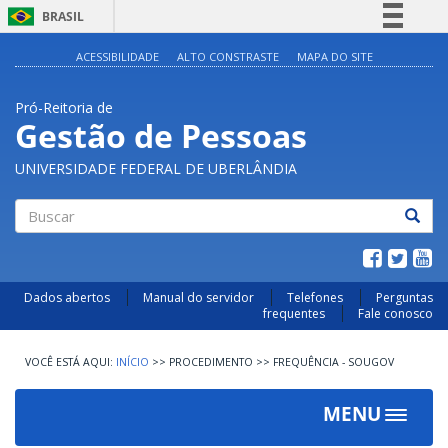
BRASIL
Simplifique!
ACESSIBILIDADE
ALTO CONSTRASTE
MAPA DO SITE
Comunica BR
Pró-Reitoria de
Participe
Gestão de Pessoas
Acesso à informação
UNIVERSIDADE FEDERAL DE UBERLÂNDIA
Legislação
Canais
Buscar
Dados abertos
Manual do servidor
Telefones
Perguntas
frequentes
Fale conosco
INÍCIO
>>
PROCEDIMENTO
>>
FREQUÊNCIA - SOUGOV
MENU
Toggle
navigat