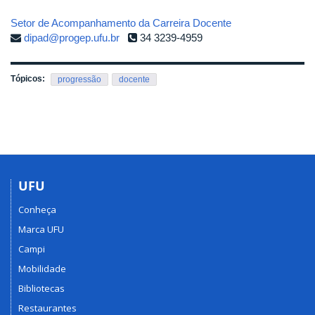
Setor de Acompanhamento da Carreira Docente
dipad@progep.ufu.br
34 3239-4959
Tópicos:
progressão
docente
UFU
Conheça
Marca UFU
Campi
Mobilidade
Bibliotecas
Restaurantes