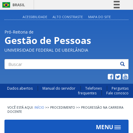
BRASIL
Simplifique!
ACESSIBILIDADE
ALTO CONSTRASTE
MAPA DO SITE
Comunica BR
Pró-Reitoria de
Participe
Gestão de Pessoas
Acesso à informação
UNIVERSIDADE FEDERAL DE UBERLÂNDIA
Legislação
Canais
Buscar
Dados abertos
Manual do servidor
Telefones
Perguntas
frequentes
Fale conosco
INÍCIO
>>
PROCEDIMENTO
>>
PROGRESSÃO NA CARREIRA
DOCENTE
MENU
Toggle