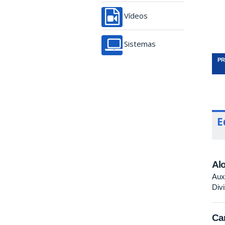
Vídeos
Sistemas
PR
E
Alo
Aux
Div
Cam