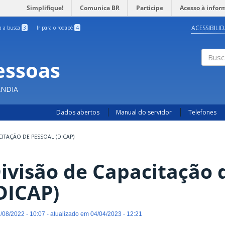
Simplifique!
Comunica BR
Participe
Acesso à infor
ACESSIBILI
ra a busca
3
Ir para o rodapé
4
essoas
Busc
ÂNDIA
Dados abertos
Manual do servidor
Telefones
CITAÇÃO DE PESSOAL (DICAP)
ivisão de Capacitação 
DICAP)
/08/2022 - 10:07 - atualizado em 04/04/2023 - 12:21