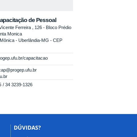
Capacitação de Pessoal
icente Ferreira , 126 - Bloco Prédio
anta Monica
Mônica - Uberlândia-MG - CEP
rogep.ufu.br/capacitacao
icap@progep.ufu.br
u.br
5
34 3239-1326
DÚVIDAS?