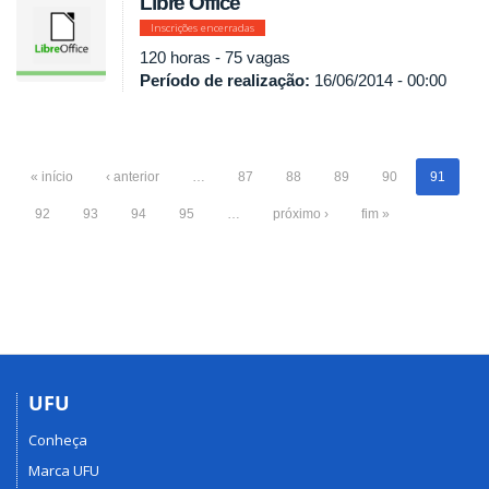
Libre Office
Inscrições encerradas
120 horas - 75 vagas
Período de realização:
16/06/2014 - 00:00
« início
‹ anterior
…
87
88
89
90
91
92
93
94
95
…
próximo ›
fim »
UFU
Conheça
Marca UFU