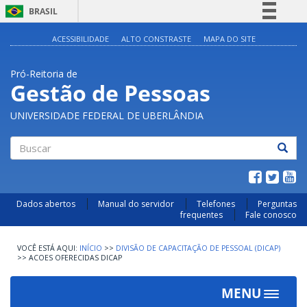
BRASIL
Simplifique!
ACESSIBILIDADE
ALTO CONSTRASTE
MAPA DO SITE
Comunica BR
Pró-Reitoria de
Participe
Gestão de Pessoas
Acesso à informação
UNIVERSIDADE FEDERAL DE UBERLÂNDIA
Legislação
Canais
Buscar
Dados abertos
Manual do servidor
Telefones
Perguntas
frequentes
Fale conosco
INÍCIO
>>
DIVISÃO DE CAPACITAÇÃO DE PESSOAL (DICAP)
>>
ACOES OFERECIDAS DICAP
MENU
Toggle