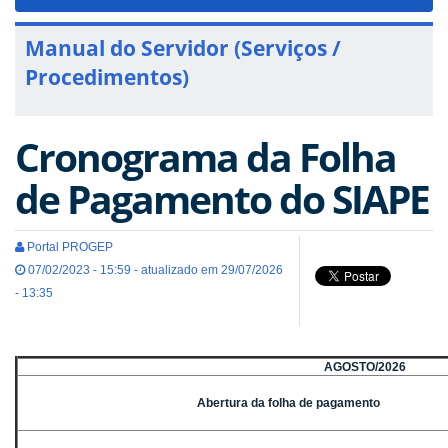
navigat
Manual do Servidor (Serviços /
Procedimentos)
Cronograma da Folha
de Pagamento do SIAPE
Portal PROGEP
07/02/2023 - 15:59 - atualizado em 29/07/2026
- 13:35
AGOSTO/2026
Abertura da folha de pagamento