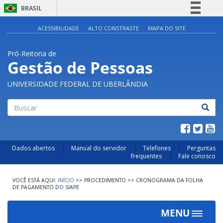
BRASIL
Simplifique!
ACESSIBILIDADE
ALTO CONSTRASTE
MAPA DO SITE
Comunica BR
Pró-Reitoria de
Participe
Gestão de Pessoas
Acesso à informação
UNIVERSIDADE FEDERAL DE UBERLÂNDIA
Legislação
Canais
Buscar
Dados abertos
Manual do servidor
Telefones
Perguntas
frequentes
Fale conosco
INÍCIO
>>
PROCEDIMENTO
>>
CRONOGRAMA DA FOLHA
DE PAGAMENTO DO SIAPE
MENU
Toggle