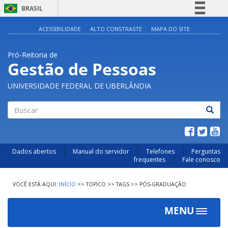
BRASIL
Simplifique!
ACESSIBILIDADE
ALTO CONSTRASTE
MAPA DO SITE
Comunica BR
Pró-Reitoria de
Participe
Gestão de Pessoas
Acesso à informação
UNIVERSIDADE FEDERAL DE UBERLÂNDIA
Legislação
Canais
Buscar
Dados abertos
Manual do servidor
Telefones
Perguntas
frequentes
Fale conosco
INÍCIO
>>
TOPICO
>>
TAGS
>>
PÓS-GRADUAÇÃO
MENU
Toggle
navigat