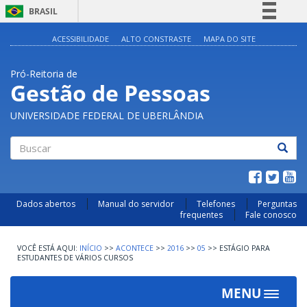
BRASIL
Simplifique!
ACESSIBILIDADE
ALTO CONSTRASTE
MAPA DO SITE
Comunica BR
Pró-Reitoria de
Participe
Gestão de Pessoas
Acesso à informação
UNIVERSIDADE FEDERAL DE UBERLÂNDIA
Legislação
Canais
Buscar
Dados abertos
Manual do servidor
Telefones
Perguntas
frequentes
Fale conosco
INÍCIO
>>
ACONTECE
>>
2016
>>
05
>>
ESTÁGIO PARA
ESTUDANTES DE VÁRIOS CURSOS
MENU
Toggle