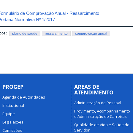
Formulário de Comprovação Anual - Ressarcimento
Portaria Normativa Nº 1/2017
cos:
plano de saúde
ressarcimento
comprovação anual
PROGEP
ÁREAS DE
ATENDIMENTO
Agenda de Autoridades
Administração de Pessoal
Institucional
Provimento, Acompanhamento
Equipe
e Administração de Carreiras
Legislações
Qualidade de Vida e Saúde do
Servidor
Comissões