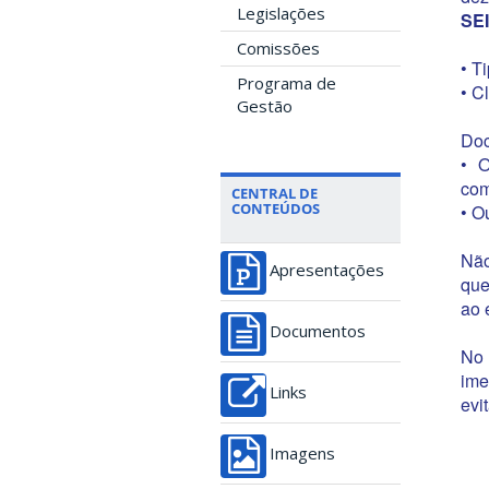
Legislações
SEI
Comissões
• T
Programa de
• C
Gestão
Doc
• O
com
CENTRAL DE
CONTEÚDOS
• O
Não
Apresentações
que
ao 
Documentos
No 
ime
Links
evi
Imagens