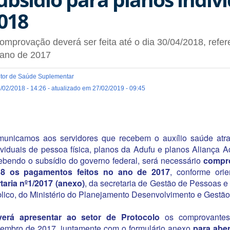
018
omprovação deverá ser feita até o dia 30/04/2018, refe
 ano de 2017
tor de Saúde Suplementar
/02/2018 - 14:26 - atualizado em 27/02/2019 - 09:45
unicamos aos servidores que recebem o auxílio saúde atra
ividuais de pessoa física, planos da Adufu e planos Aliança A
ebendo o subsídio do governo federal, será necessário
compro
18 os pagamentos feitos no ano de 2017
, conforme ori
taria nº1/2017 (anexo)
, da secretaria de Gestão de Pessoas e
lico, do Ministério do Planejamento Desenvolvimento e Gestão
erá apresentar ao setor de Protocolo
os comprovantes
embro de 2017, juntamente com o formulário anexo
para aber