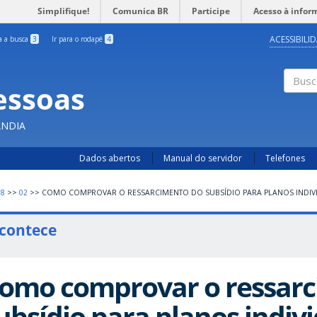
Simplifique!
Comunica BR
Participe
Acesso à infor
ACESSIBILI
ra a busca
3
Ir para o rodapé
4
essoas
Busc
ÂNDIA
Dados abertos
Manual do servidor
Telefones
18
>>
02
>>
COMO COMPROVAR O RESSARCIMENTO DO SUBSÍDIO PARA PLANOS INDIVI
contece
omo comprovar o ressar
ubsídio para planos indiv