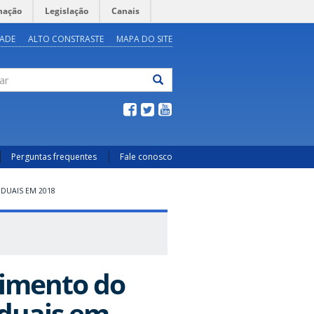
mação
Legislação
Canais
DADE
ALTO CONSTRASTE
MAPA DO SITE
ar
Perguntas frequentes
Fale conosco
DUAIS EM 2018
cimento do
iduais em