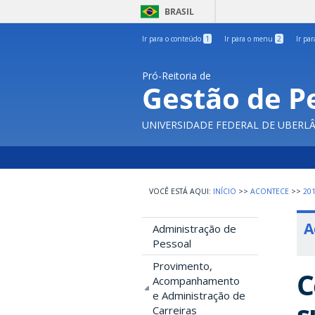
BRASIL
Ir para o conteúdo
1
Ir para o menu
2
Ir pa
Pró-Reitoria de
Gestão de P
UNIVERSIDADE FEDERAL DE UBERL
INÍCIO
>>
ACONTECE
>>
20
A
Administração de
Pessoal
Provimento,
C
Acompanhamento
e Administração de
s
Carreiras