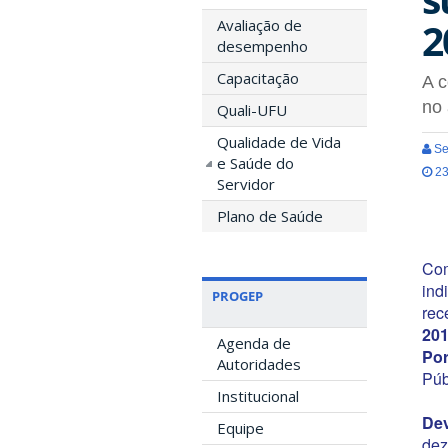
2
Avaliação de
desempenho
Capacitação
A c
no
Quali-UFU
Qualidade de Vida
Se
e Saúde do
23
Servidor
Plano de Saúde
Com
ind
PROGEP
rec
20
Agenda de
Por
Autoridades
Púb
Institucional
Dev
Equipe
dez