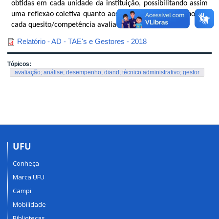
obtidas em cada unidade da instituição, possibilitando assim
uma reflexão coletiva quanto aos índices de desempenho em
cada quesito/competência avaliada.
Relatório - AD - TAE's e Gestores - 2018
Tópicos:
avaliação; análise; desempenho; diand; técnico administrativo; gestor
UFU
Conheça
Marca UFU
Campi
Mobilidade
Bibliotecas