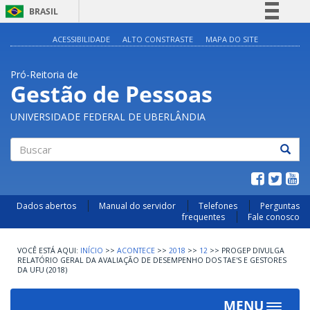
BRASIL
Simplifique!
ACESSIBILIDADE
ALTO CONSTRASTE
MAPA DO SITE
Comunica BR
Pró-Reitoria de
Participe
Gestão de Pessoas
Acesso à informação
UNIVERSIDADE FEDERAL DE UBERLÂNDIA
Legislação
Canais
Buscar
Dados abertos
Manual do servidor
Telefones
Perguntas
frequentes
Fale conosco
INÍCIO
>>
ACONTECE
>>
2018
>>
12
>>
PROGEP DIVULGA
RELATÓRIO GERAL DA AVALIAÇÃO DE DESEMPENHO DOS TAE'S E GESTORES
DA UFU (2018)
MENU
Toggle