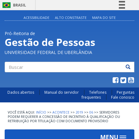
BRASIL
Simplifique!
ACESSIBILIDADE
ALTO CONSTRASTE
MAPA DO SITE
Comunica BR
Pró-Reitoria de
Participe
Gestão de Pessoas
Acesso à informação
UNIVERSIDADE FEDERAL DE UBERLÂNDIA
Legislação
Canais
Buscar
Dados abertos
Manual do servidor
Telefones
Perguntas
frequentes
Fale conosco
INÍCIO
>>
ACONTECE
>>
2019
>>
06
>>
SERVIDORES
PODEM REQUERER A CONCESSÃO DE INCENTIVO À QUALIFICAÇÃO OU
RETRIBUIÇÃO POR TITULAÇÃO COM DOCUMENTO PROVISÓRIO
MENU
Toggle