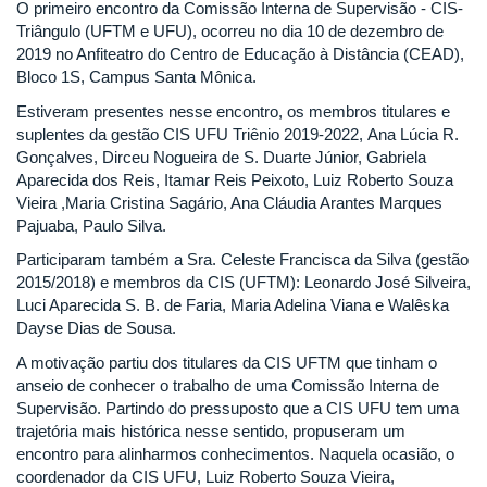
O primeiro encontro da Comissão Interna de Supervisão - CIS-
Triângulo (UFTM e UFU), ocorreu no dia 10 de dezembro de
2019 no Anfiteatro do Centro de Educação à Distância (CEAD),
Bloco 1S, Campus Santa Mônica.
Estiveram presentes nesse encontro, os membros titulares e
suplentes da gestão CIS UFU Triênio 2019-2022, Ana Lúcia R.
Gonçalves, Dirceu Nogueira de S. Duarte Júnior, Gabriela
Aparecida dos Reis, Itamar Reis Peixoto, Luiz Roberto Souza
Vieira ,Maria Cristina Sagário, Ana Cláudia Arantes Marques
Pajuaba, Paulo Silva.
Participaram também a Sra. Celeste Francisca da Silva (gestão
2015/2018) e membros da CIS (UFTM): Leonardo José Silveira,
Luci Aparecida S. B. de Faria, Maria Adelina Viana e Walêska
Dayse Dias de Sousa.
A motivação partiu dos titulares da CIS UFTM que tinham o
anseio de conhecer o trabalho de uma Comissão Interna de
Supervisão. Partindo do pressuposto que a CIS UFU tem uma
trajetória mais histórica nesse sentido, propuseram um
encontro para alinharmos conhecimentos. Naquela ocasião, o
coordenador da CIS UFU, Luiz Roberto Souza Vieira,