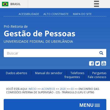
BRASIL
Simplifique!
ACESSIBILIDADE
ALTO CONSTRASTE
MAPA DO SITE
Comunica BR
Pró-Reitoria de
Participe
Gestão de Pessoas
Acesso à informação
UNIVERSIDADE FEDERAL DE UBERLÂNDIA
Legislação
Canais
Buscar
Dados abertos
Manual do servidor
Telefones
Perguntas
frequentes
Fale conosco
INÍCIO
>>
ACONTECE
>>
2020
>>
03
>>
ENCONTRO DAS
COMISSÕES INTERNA DE SUPERVISÃO - CIS - TRIÂNGULO (UFU E UFTM)
MENU
Toggle