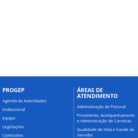
PROGEP
ÁREAS DE
ATENDIMENTO
Agenda de Autoridades
Administração de Pessoal
Institucional
Provimento, Acompanhamento
Equipe
e Administração de Carreiras
Legislações
Qualidade de Vida e Saúde do
Servidor
Comissões