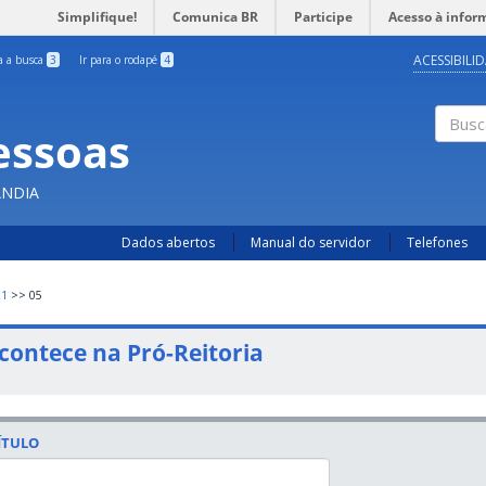
Simplifique!
Comunica BR
Participe
Acesso à infor
ACESSIBILI
ra a busca
3
Ir para o rodapé
4
essoas
Busc
ÂNDIA
Dados abertos
Manual do servidor
Telefones
21
>>
05
contece na Pró-Reitoria
ÍTULO