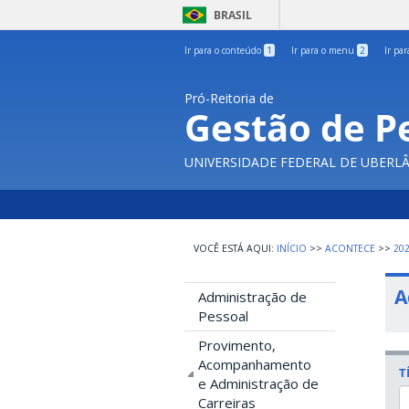
BRASIL
Ir para o conteúdo
1
Ir para o menu
2
Ir pa
Pró-Reitoria de
Gestão de P
UNIVERSIDADE FEDERAL DE UBERL
INÍCIO
>>
ACONTECE
>>
20
A
Administração de
Pessoal
Provimento,
Acompanhamento
T
e Administração de
Carreiras