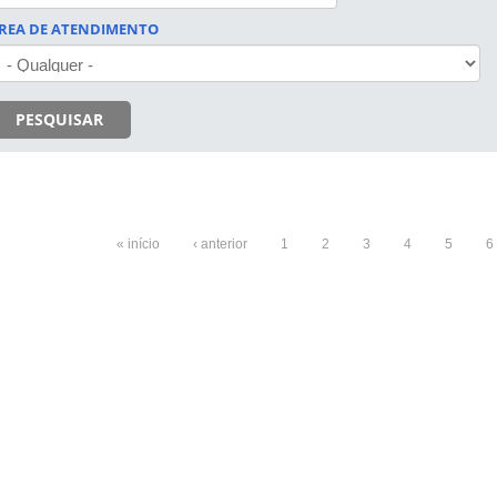
REA DE ATENDIMENTO
PESQUISAR
« início
‹ anterior
1
2
3
4
5
6