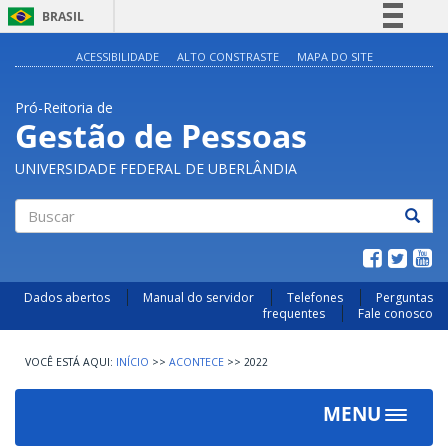
BRASIL
Simplifique!
ACESSIBILIDADE
ALTO CONSTRASTE
MAPA DO SITE
Comunica BR
Pró-Reitoria de
Participe
Gestão de Pessoas
Acesso à informação
UNIVERSIDADE FEDERAL DE UBERLÂNDIA
Legislação
Canais
Buscar
Dados abertos
Manual do servidor
Telefones
Perguntas
frequentes
Fale conosco
INÍCIO
>>
ACONTECE
>>
2022
MENU
Toggle
navigat