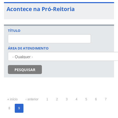
Acontece na Pró-Reitoria
TÍTULO
ÁREA DE ATENDIMENTO
PESQUISAR
« início
‹ anterior
1
2
3
4
5
6
7
8
9