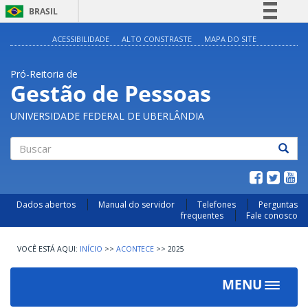
BRASIL
Simplifique!
ACESSIBILIDADE
ALTO CONSTRASTE
MAPA DO SITE
Comunica BR
Pró-Reitoria de
Participe
Gestão de Pessoas
Acesso à informação
UNIVERSIDADE FEDERAL DE UBERLÂNDIA
Legislação
Canais
Buscar
Dados abertos
Manual do servidor
Telefones
Perguntas
frequentes
Fale conosco
INÍCIO
>>
ACONTECE
>>
2025
MENU
Toggle
navigat