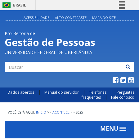
BRASIL
Simplifique!
ACESSIBILIDADE
ALTO CONSTRASTE
MAPA DO SITE
Comunica BR
Pró-Reitoria de
Participe
Gestão de Pessoas
Acesso à informação
UNIVERSIDADE FEDERAL DE UBERLÂNDIA
Legislação
Canais
Buscar
Dados abertos
Manual do servidor
Telefones
Perguntas
frequentes
Fale conosco
INÍCIO
>>
ACONTECE
>>
2025
MENU
Toggle
navigat