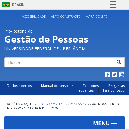
BRASIL
Simplifique!
ACESSIBILIDADE
ALTO CONSTRASTE
MAPA DO SITE
Comunica BR
Pró-Reitoria de
Participe
Gestão de Pessoas
Acesso à informação
UNIVERSIDADE FEDERAL DE UBERLÂNDIA
Legislação
Canais
Buscar
Dados abertos
Manual do servidor
Telefones
Perguntas
frequentes
Fale conosco
INÍCIO
>>
ACONTECE
>>
2017
>>
09
>>
AGENDAMENTO DE
FÉRIAS PARA O EXERCÍCIO DE 2018
MENU
Toggle