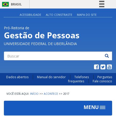
BRASIL
Simplifique!
ACESSIBILIDADE
ALTO CONSTRASTE
MAPA DO SITE
Comunica BR
Pró-Reitoria de
Participe
Gestão de Pessoas
Acesso à informação
UNIVERSIDADE FEDERAL DE UBERLÂNDIA
Legislação
Canais
Buscar
Dados abertos
Manual do servidor
Telefones
Perguntas
frequentes
Fale conosco
INÍCIO
>>
ACONTECE
>>
2017
MENU
Toggle
navigat