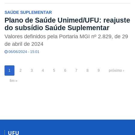
SAÚDE SUPLEMENTAR
Plano de Saúde Unimed/UFU: reajuste
do subsídio Saúde Suplementar
Valores definidos pela Portaria MGI nº 2.829, de 29
de abril de 2024
06/06/2024 - 15:01
1
2
3
4
5
6
7
8
9
próximo ›
fim »
UFU