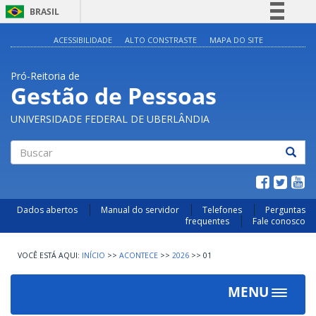
BRASIL
Simplifique!
ACESSIBILIDADE
ALTO CONSTRASTE
MAPA DO SITE
Comunica BR
Pró-Reitoria de
Participe
Gestão de Pessoas
Acesso à informação
UNIVERSIDADE FEDERAL DE UBERLÂNDIA
Legislação
Canais
Buscar
Dados abertos
Manual do servidor
Telefones
Perguntas
frequentes
Fale conosco
INÍCIO
>>
ACONTECE
>>
2026
>>
01
MENU
Toggle
navigat