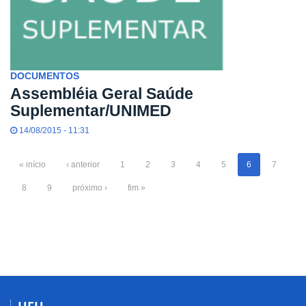
DOCUMENTOS
Assembléia Geral Saúde
Suplementar/UNIMED
14/08/2015 - 11:31
« início
‹ anterior
1
2
3
4
5
6
7
8
9
próximo ›
fim »
UFU