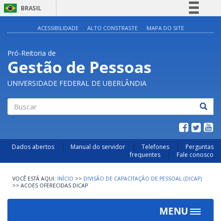
BRASIL
Simplifique!
ACESSIBILIDADE
ALTO CONSTRASTE
MAPA DO SITE
Comunica BR
Pró-Reitoria de
Participe
Gestão de Pessoas
Acesso à informação
UNIVERSIDADE FEDERAL DE UBERLÂNDIA
Legislação
Canais
Buscar
Dados abertos
Manual do servidor
Telefones
Perguntas
frequentes
Fale conosco
INÍCIO
>>
DIVISÃO DE CAPACITAÇÃO DE PESSOAL (DICAP)
>>
ACOES OFERECIDAS DICAP
MENU
Toggle