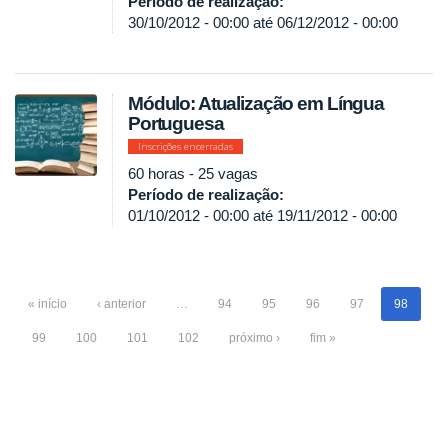
Período de realização:
30/10/2012 - 00:00
até
06/12/2012 - 00:00
Módulo: Atualização em Língua
Portuguesa
Inscrições encerradas
60 horas - 25 vagas
Período de realização:
01/10/2012 - 00:00
até
19/11/2012 - 00:00
« início
‹ anterior
…
94
95
96
97
98
99
100
101
102
próximo ›
fim »