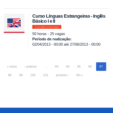
Curso Línguas Estrangeiras - Inglês
Básico I e II
Inscrições encerradas
50 horas - 25 vagas
Período de realização:
02/04/2013 - 00:00
até
27/06/2013 - 00:00
« início
‹ anterior
…
93
94
95
96
97
98
99
100
101
próximo ›
fim »