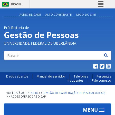
BRASIL
Simplifique!
ACESSIBILIDADE
ALTO CONSTRASTE
MAPA DO SITE
Comunica BR
Pró-Reitoria de
Participe
Gestão de Pessoas
Acesso à informação
UNIVERSIDADE FEDERAL DE UBERLÂNDIA
Legislação
Canais
Buscar
Dados abertos
Manual do servidor
Telefones
Perguntas
frequentes
Fale conosco
INÍCIO
>>
DIVISÃO DE CAPACITAÇÃO DE PESSOAL (DICAP)
>>
ACOES OFERECIDAS DICAP
MENU
Toggle