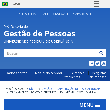
BRASIL
Simplifique!
ACESSIBILIDADE
ALTO CONSTRASTE
MAPA DO SITE
Comunica BR
Pró-Reitoria de
Participe
Gestão de Pessoas
Acesso à informação
UNIVERSIDADE FEDERAL DE UBERLÂNDIA
Legislação
Canais
Buscar
Dados abertos
Manual do servidor
Telefones
Perguntas
frequentes
Fale conosco
INÍCIO
>>
DIVISÃO DE CAPACITAÇÃO DE PESSOAL (DICAP)
>>
TREINAMENTO - PONTO ELETRÔNICO - UMUARAMA - 12/03 - MANHÃ
MENU
Toggle