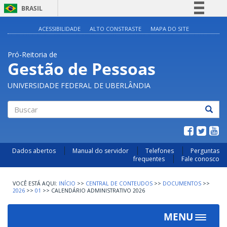
BRASIL
Simplifique!
ACESSIBILIDADE
ALTO CONSTRASTE
MAPA DO SITE
Comunica BR
Pró-Reitoria de
Participe
Gestão de Pessoas
Acesso à informação
UNIVERSIDADE FEDERAL DE UBERLÂNDIA
Legislação
Canais
Buscar
Dados abertos
Manual do servidor
Telefones
Perguntas
frequentes
Fale conosco
INÍCIO
>>
CENTRAL DE CONTEUDOS
>>
DOCUMENTOS
>>
2026
>>
01
>>
CALENDÁRIO ADMINISTRATIVO 2026
MENU
Toggle