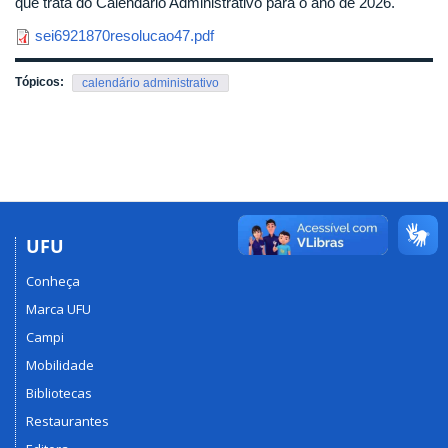
que trata do Calendário Administrativo para o ano de 2026.
sei6921870resolucao47.pdf
Tópicos:
calendário administrativo
UFU
Conheça
Marca UFU
Campi
Mobilidade
Bibliotecas
Restaurantes