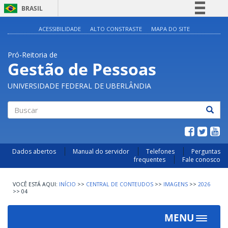
BRASIL
Simplifique!
ACESSIBILIDADE
ALTO CONSTRASTE
MAPA DO SITE
Comunica BR
Pró-Reitoria de
Participe
Gestão de Pessoas
Acesso à informação
UNIVERSIDADE FEDERAL DE UBERLÂNDIA
Legislação
Canais
Buscar
Dados abertos
Manual do servidor
Telefones
Perguntas
frequentes
Fale conosco
INÍCIO
>>
CENTRAL DE CONTEUDOS
>>
IMAGENS
>>
2026
>>
04
MENU
Toggle