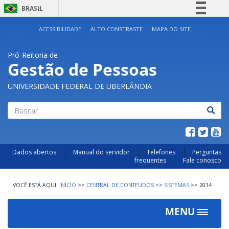
BRASIL
Simplifique!
ACESSIBILIDADE
ALTO CONSTRASTE
MAPA DO SITE
Comunica BR
Pró-Reitoria de
Participe
Gestão de Pessoas
Acesso à informação
UNIVERSIDADE FEDERAL DE UBERLÂNDIA
Legislação
Canais
Buscar
Dados abertos
Manual do servidor
Telefones
Perguntas
frequentes
Fale conosco
INÍCIO
>>
CENTRAL DE CONTEUDOS
>>
SISTEMAS
>>
2014
MENU
Toggle
navigat