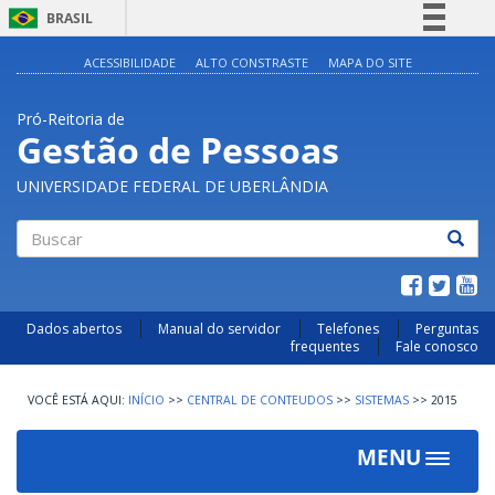
BRASIL
Simplifique!
ACESSIBILIDADE
ALTO CONSTRASTE
MAPA DO SITE
Comunica BR
Pró-Reitoria de
Participe
Gestão de Pessoas
Acesso à informação
UNIVERSIDADE FEDERAL DE UBERLÂNDIA
Legislação
Canais
Buscar
Dados abertos
Manual do servidor
Telefones
Perguntas
frequentes
Fale conosco
INÍCIO
>>
CENTRAL DE CONTEUDOS
>>
SISTEMAS
>>
2015
MENU
Toggle
navigat