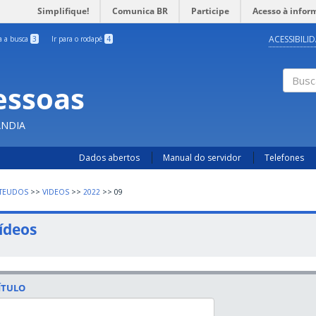
Simplifique!
Comunica BR
Participe
Acesso à infor
ACESSIBILI
ra a busca
3
Ir para o rodapé
4
essoas
Busc
ÂNDIA
Dados abertos
Manual do servidor
Telefones
NTEUDOS
>>
VIDEOS
>>
2022
>>
09
ídeos
ÍTULO