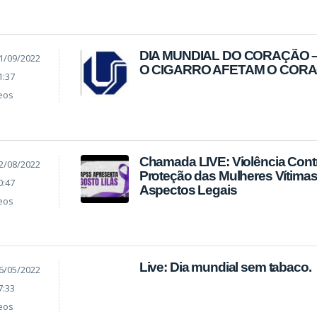
DIA MUNDIAL DO CORAÇÃO –
1/09/2022
O CIGARRO AFETAM O COR
1:37
eos
Chamada LIVE: Violência Contr
2/08/2022
Proteção das Mulheres Vítimas
0:47
Aspectos Legais
eos
Live: Dia mundial sem tabaco.
6/05/2022
7:33
eos