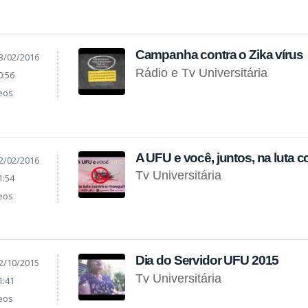
Campanha contra o Zika vírus
3/02/2016
Rádio e Tv Universitária
0:56
eos
A UFU e você, juntos, na luta 
2/02/2016
Tv Universitária
1:54
eos
Dia do Servidor UFU 2015
2/10/2015
Tv Universitária
1:41
eos