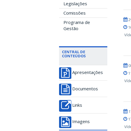
Legislações
Comissões
2
Programa de
1
Gestão
Víd
CENTRAL DE
CONTEÚDOS
0
Apresentações
1
Víd
Documentos
Links
1
1
Imagens
Víd