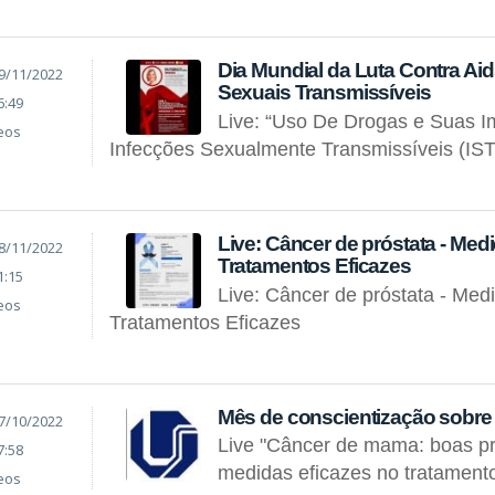
Dia Mundial da Luta Contra Ai
9/11/2022
Sexuais Transmissíveis
6:49
Live: “Uso De Drogas e Suas 
eos
Infecções Sexualmente Transmissíveis (IST
Live: Câncer de próstata - Med
8/11/2022
Tratamentos Eficazes
1:15
Live: Câncer de próstata - Med
eos
Tratamentos Eficazes
Mês de conscientização sobr
7/10/2022
Live "Câncer de mama: boas pr
7:58
medidas eficazes no tratament
eos