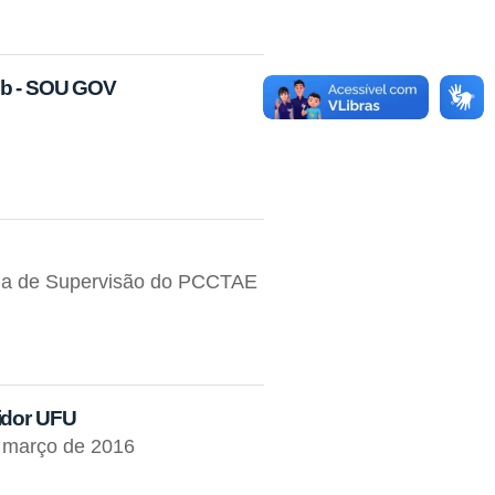
web - SOU GOV
rna de Supervisão do PCCTAE
vidor UFU
e março de 2016