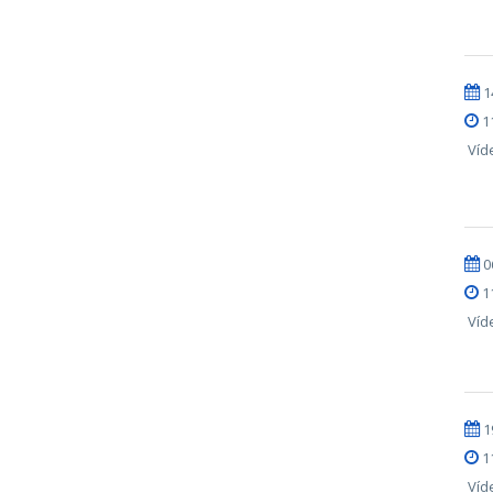
1
1
Víd
0
1
Víd
1
1
Víd