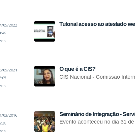
Tutorial acesso ao atestado 
4/05/2022
1:49
eos
O que é a CIS?
6/05/2021
CIS Nacional - Comissão Inte
2:05
eos
Seminário de Integração - Ser
1/03/2016
Evento aconteceu no dia 31 d
9:28
eos