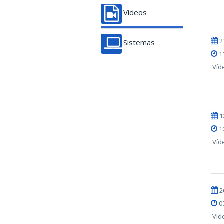
Vídeos
2
Sistemas
1
Víd
1
1
Víd
2
0
Víd