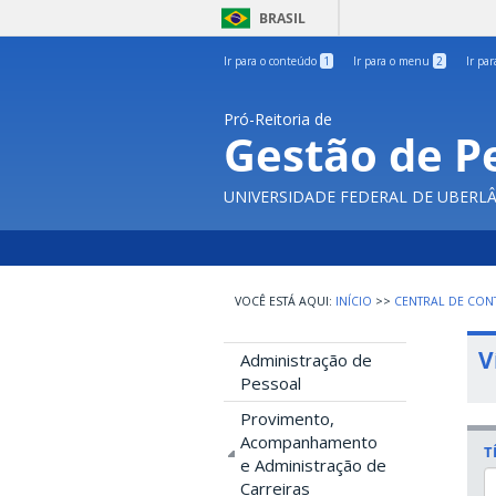
BRASIL
Ir para o conteúdo
1
Ir para o menu
2
Ir pa
Pró-Reitoria de
Gestão de P
UNIVERSIDADE FEDERAL DE UBERL
INÍCIO
>>
CENTRAL DE CO
V
Administração de
Pessoal
Provimento,
Acompanhamento
T
e Administração de
Carreiras