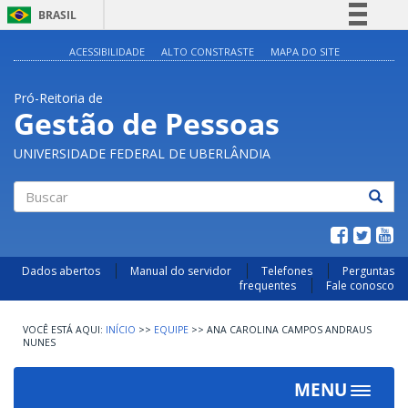
BRASIL
Simplifique!
ACESSIBILIDADE
ALTO CONSTRASTE
MAPA DO SITE
Comunica BR
Pró-Reitoria de
Participe
Gestão de Pessoas
Acesso à informação
UNIVERSIDADE FEDERAL DE UBERLÂNDIA
Legislação
Canais
Buscar
Dados abertos
Manual do servidor
Telefones
Perguntas
frequentes
Fale conosco
INÍCIO
>>
EQUIPE
>>
ANA CAROLINA CAMPOS ANDRAUS
NUNES
MENU
Toggle