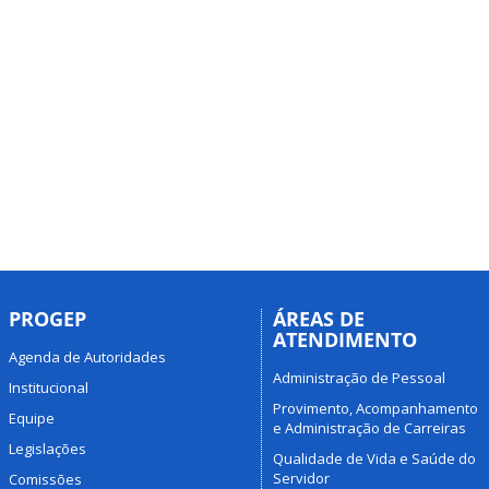
PROGEP
ÁREAS DE
ATENDIMENTO
Agenda de Autoridades
Administração de Pessoal
Institucional
Provimento, Acompanhamento
Equipe
e Administração de Carreiras
Legislações
Qualidade de Vida e Saúde do
Servidor
Comissões