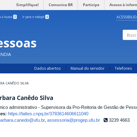
Simplifique!
Comunica BR
Participe
Acesso à infor
ACESSIBILI
ra a busca
3
Ir para o rodapé
4
essoas
Busc
ÂNDIA
Dados abertos
Manual do servidor
Telefones
RA CANÊDO SILVA
rbara Canêdo Silva
nico administrativo - Supervisora da Pro-Reitoria de Gestão de Pes
tes:
https://lattes.cnpq.br/3783614606611040
barbara.canedo@ufu.br
,
assessoria@progep.ufu.br
3239 4663