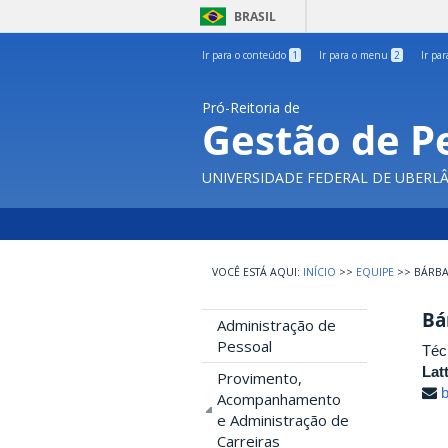
BRASIL
Ir para o conteúdo
1
Ir para o menu
2
Ir pa
Pró-Reitoria de
Gestão de P
UNIVERSIDADE FEDERAL DE UBERL
INÍCIO
>>
EQUIPE
>>
BÁRBA
Bá
Administração de
Pessoal
Téc
Lat
Provimento,
Acompanhamento
e Administração de
Carreiras