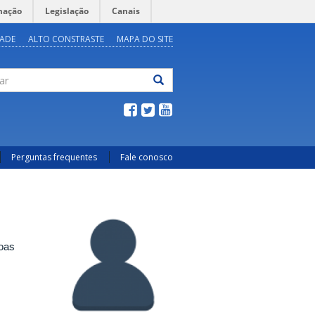
mação
Legislação
Canais
DADE
ALTO CONSTRASTE
MAPA DO SITE
ar
Perguntas frequentes
Fale conosco
soas