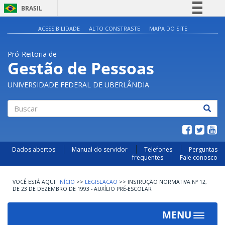
BRASIL
Simplifique!
ACESSIBILIDADE
ALTO CONSTRASTE
MAPA DO SITE
Comunica BR
Pró-Reitoria de
Participe
Gestão de Pessoas
Acesso à informação
UNIVERSIDADE FEDERAL DE UBERLÂNDIA
Legislação
Canais
Buscar
Dados abertos
Manual do servidor
Telefones
Perguntas
frequentes
Fale conosco
INÍCIO
>>
LEGISLACAO
>>
INSTRUÇÃO NORMATIVA Nº 12,
DE 23 DE DEZEMBRO DE 1993 - AUXÍLIO PRÉ-ESCOLAR
MENU
Toggle