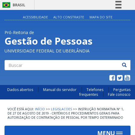
BRASIL
Simplifique!
ACESSIBILIDADE
ALTO CONSTRASTE
MAPA DO SITE
Comunica BR
Pró-Reitoria de
Participe
Gestão de Pessoas
Acesso à informação
UNIVERSIDADE FEDERAL DE UBERLÂNDIA
Legislação
Canais
Buscar
Dados abertos
Manual do servidor
Telefones
Perguntas
frequentes
Fale conosco
INÍCIO
>>
LEGISLACOES
>>
INSTRUÇÃO NORMATIVA Nº 1,
DE 27 DE AGOSTO DE 2019 - CRITÉRIOS E PROCEDIMENTOS GERAIS PARA
AUTORIZAÇÃO DE CONTRATAÇÃO DE PESSOAL POR TEMPO DETERMINADO
MENU
Toggle