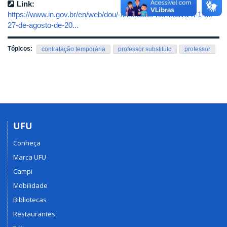
Link:
https://www.in.gov.br/en/web/dou/-/instrucao-normativa-n-1-de-
27-de-agosto-de-20...
Tópicos:
contratação temporária
professor substituto
professor
UFU
Conheça
Marca UFU
Campi
Mobilidade
Bibliotecas
Restaurantes