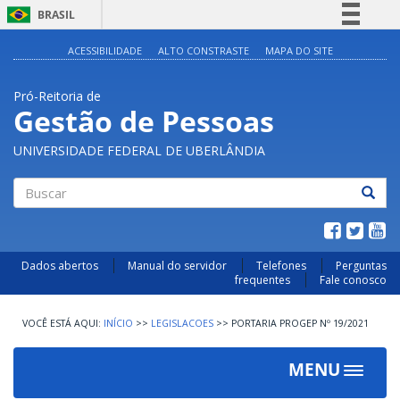
BRASIL
Simplifique!
ACESSIBILIDADE
ALTO CONSTRASTE
MAPA DO SITE
Comunica BR
Pró-Reitoria de
Participe
Gestão de Pessoas
Acesso à informação
UNIVERSIDADE FEDERAL DE UBERLÂNDIA
Legislação
Canais
Buscar
Dados abertos
Manual do servidor
Telefones
Perguntas
frequentes
Fale conosco
INÍCIO
>>
LEGISLACOES
>>
PORTARIA PROGEP Nº 19/2021
MENU
Toggle
navigat