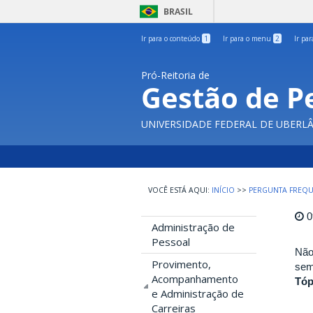
BRASIL
Ir para o conteúdo
1
Ir para o menu
2
Ir pa
Pró-Reitoria de
Gestão de P
UNIVERSIDADE FEDERAL DE UBERL
INÍCIO
>>
PERGUNTA FREQU
0
Administração de
Pessoal
Não
Provimento,
sem
Acompanhamento
Tóp
e Administração de
Carreiras