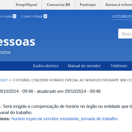
Simplifique!
Comunica BR
Participe
Acesso à infor
ACESSIBILI
ra a busca
3
Ir para o rodapé
4
essoas
Busc
ÂNDIA
Dados abertos
Manual do servidor
Telefones
ENTE
>>
É POSSÍVEL CONCEDER HORÁRIO ESPECIAL AO SERVIDOR ESTUDANTE SEM 
9/10/2014 - 09:48 - atualizado em 09/10/2014 - 09:48
. Será exigida a compensação de horário no órgão ou entidade que ti
anal do trabalho.
icos:
horário especial servidor estudante
,
jornada de trabalho