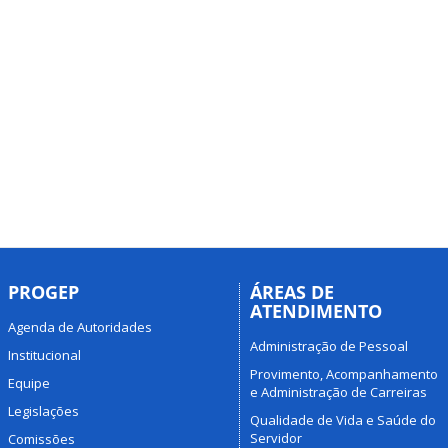
PROGEP
ÁREAS DE
ATENDIMENTO
Agenda de Autoridades
Administração de Pessoal
Institucional
Provimento, Acompanhamento
Equipe
e Administração de Carreiras
Legislações
Qualidade de Vida e Saúde do
Servidor
Comissões