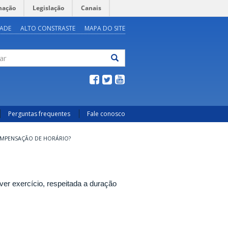
mação
Legislação
Canais
DADE
ALTO CONSTRASTE
MAPA DO SITE
ar
Perguntas frequentes
Fale conosco
COMPENSAÇÃO DE HORÁRIO?
ver exercício, respeitada a duração