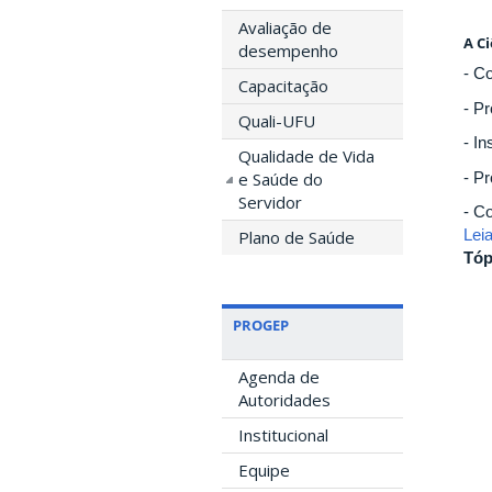
Avaliação de
A C
desempenho
- Co
Capacitação
- P
Quali-UFU
- I
Qualidade de Vida
- P
e Saúde do
Servidor
- C
Lei
Plano de Saúde
Tóp
PROGEP
Agenda de
Autoridades
Institucional
Equipe