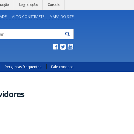
mação
Legislação
Canais
DADE
ALTO CONSTRASTE
MAPA DO SITE
ar
Perguntas frequentes
Fale conosco
vidores