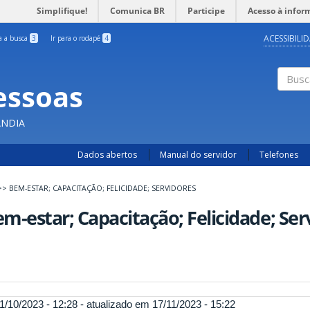
Simplifique!
Comunica BR
Participe
Acesso à infor
ACESSIBILI
ra a busca
3
Ir para o rodapé
4
essoas
Busc
ÂNDIA
Dados abertos
Manual do servidor
Telefones
>>
BEM-ESTAR; CAPACITAÇÃO; FELICIDADE; SERVIDORES
m-estar; Capacitação; Felicidade; Ser
1/10/2023 - 12:28 - atualizado em 17/11/2023 - 15:22