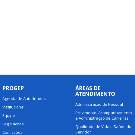
PROGEP
ÁREAS DE
ATENDIMENTO
Agenda de Autoridades
Administração de Pessoal
Institucional
Provimento, Acompanhamento
Equipe
e Administração de Carreiras
Legislações
Qualidade de Vida e Saúde do
Servidor
Comissões