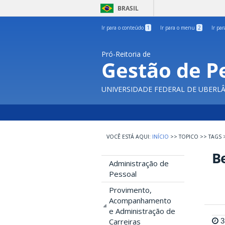
BRASIL
Ir para o conteúdo
1
Ir para o menu
2
Ir pa
Pró-Reitoria de
Gestão de P
UNIVERSIDADE FEDERAL DE UBERL
INÍCIO
>>
TOPICO
>>
TAGS
Be
Administração de
Pessoal
Provimento,
Acompanhamento
e Administração de
3
Carreiras