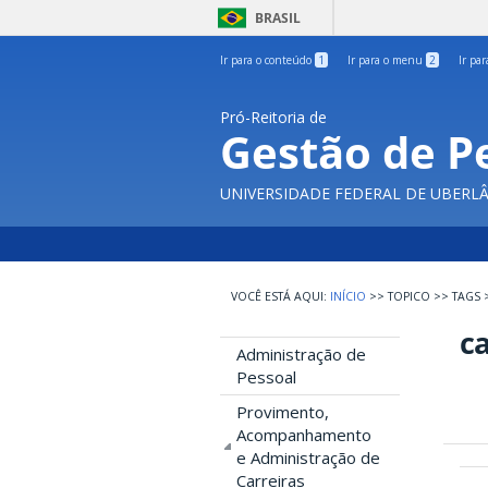
BRASIL
Ir para o conteúdo
1
Ir para o menu
2
Ir pa
Pró-Reitoria de
Gestão de P
UNIVERSIDADE FEDERAL DE UBERL
INÍCIO
>>
TOPICO
>>
TAGS
ca
Administração de
Pessoal
Provimento,
Acompanhamento
e Administração de
Carreiras