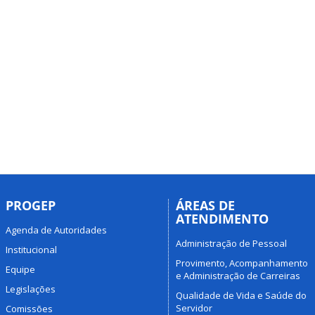
PROGEP
ÁREAS DE
ATENDIMENTO
Agenda de Autoridades
Administração de Pessoal
Institucional
Provimento, Acompanhamento
Equipe
e Administração de Carreiras
Legislações
Qualidade de Vida e Saúde do
Servidor
Comissões