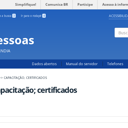
Simplifique!
Comunica BR
Participe
Acesso à infor
ACESSIBILI
ra a busca
3
Ir para o rodapé
4
essoas
Busc
ÂNDIA
Dados abertos
Manual do servidor
Telefones
>>
CAPACITAÇÃO; CERTIFICADOS
pacitação; certificados