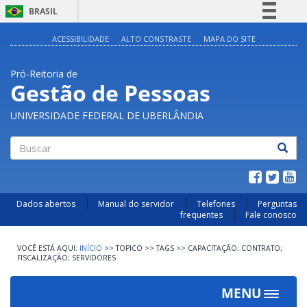
BRASIL
Simplifique!
ACESSIBILIDADE
ALTO CONSTRASTE
MAPA DO SITE
Comunica BR
Pró-Reitoria de
Participe
Gestão de Pessoas
Acesso à informação
UNIVERSIDADE FEDERAL DE UBERLÂNDIA
Legislação
Canais
Buscar
Dados abertos
Manual do servidor
Telefones
Perguntas
frequentes
Fale conosco
INÍCIO
>>
TOPICO
>>
TAGS
>>
CAPACITAÇÃO; CONTRATO;
FISCALIZAÇÃO; SERVIDORES
MENU
Toggle