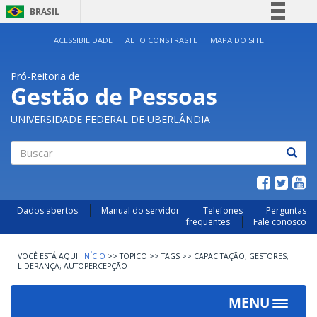
BRASIL
Simplifique!
ACESSIBILIDADE
ALTO CONSTRASTE
MAPA DO SITE
Comunica BR
Pró-Reitoria de
Participe
Gestão de Pessoas
Acesso à informação
UNIVERSIDADE FEDERAL DE UBERLÂNDIA
Legislação
Canais
Buscar
Dados abertos
Manual do servidor
Telefones
Perguntas
frequentes
Fale conosco
INÍCIO
>>
TOPICO
>>
TAGS
>>
CAPACITAÇÃO; GESTORES;
LIDERANÇA; AUTOPERCEPÇÃO
MENU
Toggle