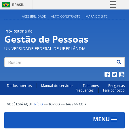
BRASIL
Simplifique!
ACESSIBILIDADE
ALTO CONSTRASTE
MAPA DO SITE
Comunica BR
Pró-Reitoria de
Participe
Gestão de Pessoas
Acesso à informação
UNIVERSIDADE FEDERAL DE UBERLÂNDIA
Legislação
Canais
Buscar
Dados abertos
Manual do servidor
Telefones
Perguntas
frequentes
Fale conosco
INÍCIO
>>
TOPICO
>>
TAGS
>>
COIRI
MENU
Toggle
navigat