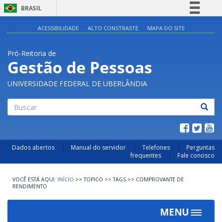
BRASIL
Simplifique!
ACESSIBILIDADE
ALTO CONSTRASTE
MAPA DO SITE
Comunica BR
Pró-Reitoria de
Participe
Gestão de Pessoas
Acesso à informação
UNIVERSIDADE FEDERAL DE UBERLÂNDIA
Legislação
Canais
Buscar
Dados abertos
Manual do servidor
Telefones
Perguntas
frequentes
Fale conosco
INÍCIO
>>
TOPICO
>>
TAGS
>>
COMPROVANTE DE
RENDIMENTO
MENU
Toggle