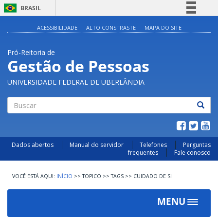
BRASIL
Simplifique!
ACESSIBILIDADE
ALTO CONSTRASTE
MAPA DO SITE
Comunica BR
Pró-Reitoria de
Participe
Gestão de Pessoas
Acesso à informação
UNIVERSIDADE FEDERAL DE UBERLÂNDIA
Legislação
Canais
Buscar
Dados abertos
Manual do servidor
Telefones
Perguntas
frequentes
Fale conosco
INÍCIO
>>
TOPICO
>>
TAGS
>>
CUIDADO DE SI
MENU
Toggle
navigat