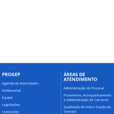
PROGEP
ÁREAS DE
ATENDIMENTO
Agenda de Autoridades
Administração de Pessoal
Institucional
Provimento, Acompanhamento
Equipe
e Administração de Carreiras
Legislações
Qualidade de Vida e Saúde do
Servidor
Comissões