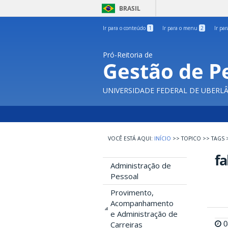
BRASIL
Ir para o conteúdo
1
Ir para o menu
2
Ir pa
Pró-Reitoria de
Gestão de P
UNIVERSIDADE FEDERAL DE UBERL
INÍCIO
>>
TOPICO
>>
TAGS
fa
Administração de
Pessoal
Provimento,
Acompanhamento
e Administração de
0
Carreiras