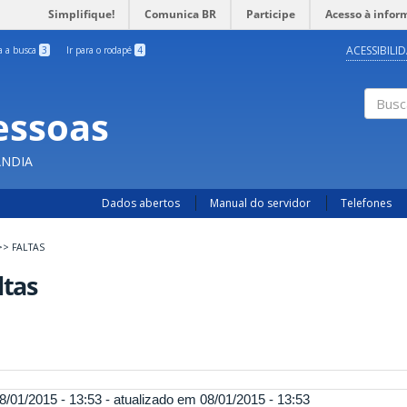
Simplifique!
Comunica BR
Participe
Acesso à infor
ACESSIBILI
ra a busca
3
Ir para o rodapé
4
essoas
Busc
ÂNDIA
Dados abertos
Manual do servidor
Telefones
>>
FALTAS
ltas
8/01/2015 - 13:53 - atualizado em 08/01/2015 - 13:53