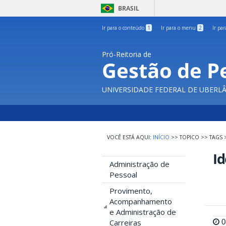
BRASIL
Ir para o conteúdo
1
Ir para o menu
2
Ir pa
Pró-Reitoria de
Gestão de P
UNIVERSIDADE FEDERAL DE UBERL
INÍCIO
>>
TOPICO
>>
TAGS
Id
Administração de
Pessoal
Provimento,
Acompanhamento
e Administração de
0
Carreiras