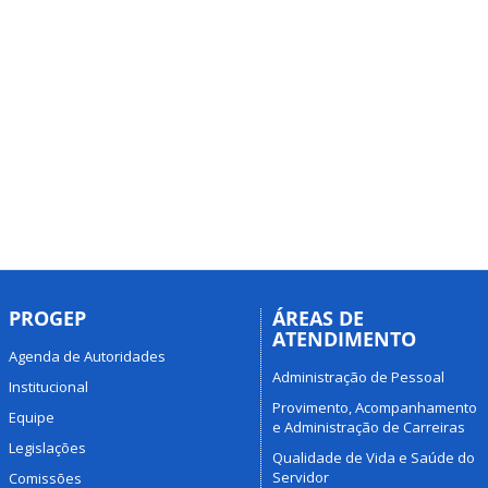
PROGEP
ÁREAS DE
ATENDIMENTO
Agenda de Autoridades
Administração de Pessoal
Institucional
Provimento, Acompanhamento
Equipe
e Administração de Carreiras
Legislações
Qualidade de Vida e Saúde do
Servidor
Comissões