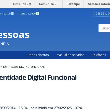
Simplifique!
Comunica BR
Participe
Acesso à infor
ACESSIBILI
ra a busca
3
Ir para o rodapé
4
essoas
Busc
ÂNDIA
Dados abertos
Manual do servidor
Telefones
>>
IDENTIDADE DIGITAL FUNCIONAL
entidade Digital Funcional
8/09/2014 - 16:04 - atualizado em 27/02/2025 - 07:41