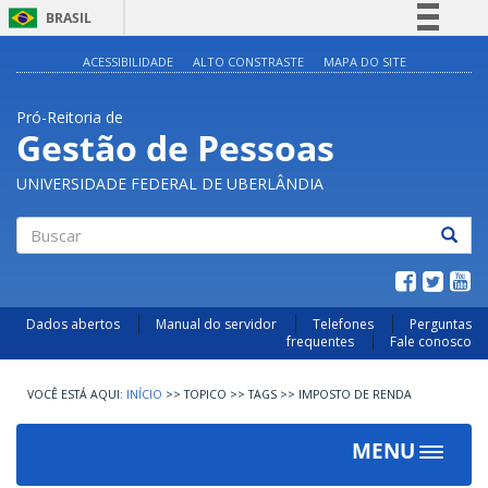
BRASIL
Simplifique!
ACESSIBILIDADE
ALTO CONSTRASTE
MAPA DO SITE
Comunica BR
Pró-Reitoria de
Participe
Gestão de Pessoas
Acesso à informação
UNIVERSIDADE FEDERAL DE UBERLÂNDIA
Legislação
Canais
Buscar
Dados abertos
Manual do servidor
Telefones
Perguntas
frequentes
Fale conosco
INÍCIO
>>
TOPICO
>>
TAGS
>>
IMPOSTO DE RENDA
MENU
Toggle
navigat